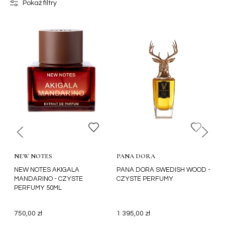
Pokaż filtry
NEW NOTES
PANA DORA
S
NEW NOTES AKIGALA
PANA DORA SWEDISH WOOD -
S
MANDARINO - CZYSTE
CZYSTE PERFUMY
T
PERFUMY 50ML
P
750,00 zł
1 395,00 zł
6