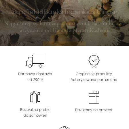
Najgłośniejszy, letni zapach ostatnich lat - imbirowe
arcydzieło od Hamid'a Merati-Kashani.
ODKRYJ
Darmowa dostawa
Oryginalne produkty
od 290 zł
Autoryzowana perfumeria
Bezpłatne próbki
Pakujemy na prezent
do zamówień