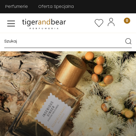
Perfumerie
Oferta Specjalna
LETNI MUST-HAVE
Goldfield&Banks Ingenious Ginger