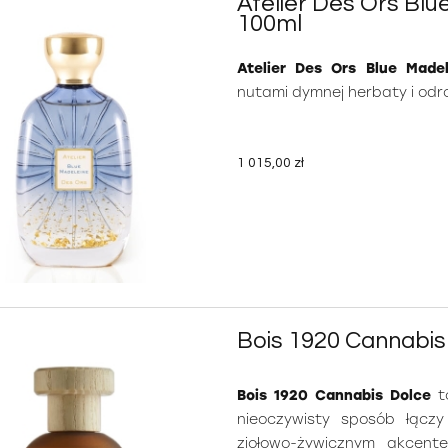
Atelier Des Ors Bl
100ml
Atelier Des Ors Blue Madel
nutami dymnej herbaty i odr
1 015,00 zł
Bois 1920 Cannabi
Bois 1920 Cannabis Dolce
to
nieoczywisty sposób łącz
ziołowo-żywicznym akcent