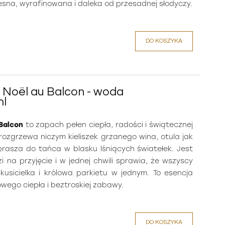
sna, wyrafinowana i daleka od przesadnej słodyczy.
DO KOSZYKA
e Noël au Balcon - woda
ml
 Balcon
to zapach pełen ciepła, radości i świątecznej
 rozgrzewa niczym kieliszek grzanego wina, otula jak
aprasza do tańca w blasku lśniących światełek. Jest
i na przyjęcie i w jednej chwili sprawia, że wszyscy
kusicielka i królowa parkietu w jednym. To esencja
ego ciepła i beztroskiej zabawy.
DO KOSZYKA