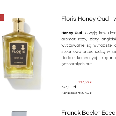
Floris Honey Oud 
A
Honey Oud
to wyjątkowa kom
aromat róży, złoty angiel
wyczuwalne są wyraziste a
stopniowo przechodzą w ser
dodaje kompozycji eleganc
pozostałych nut.
337,50 zł
675,00 zł
Najniższa cena:
337,50 zł
Franck Boclet Ecc