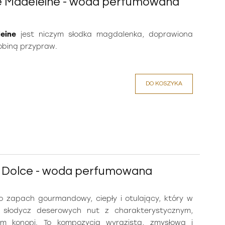
ue Madeleine - woda perfumowana
eine
jest niczym słodka magdalenka, doprawiona
obiną przypraw.
DO KOSZYKA
s Dolce - woda perfumowana
 zapach gourmandowy, ciepły i otulający, który w
y słodycz deserowych nut z charakterystycznym,
em konopi. To kompozycja wyrazista, zmysłowa i