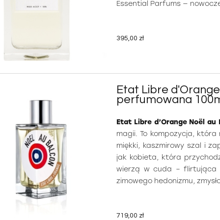
Essential Parfums — nowocze
395,00 zł
Etat Libre d'Orang
perfumowana 100
Etat Libre d’Orange Noël au
magii. To kompozycja, która
miękki, kaszmirowy szal i z
jak kobieta, która przychodz
wierzą w cuda – flirtująca 
zimowego hedonizmu, zmysłow
719,00 zł