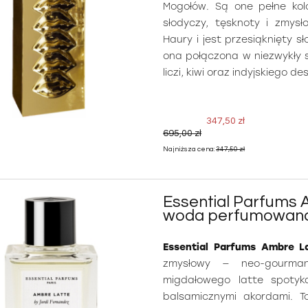
Mogołów. Są one pełne kol
słodyczy, tęsknoty i zmys
Haury i jest przesiąknięty s
ona połączona w niezwykły 
liczi, kiwi oraz indyjskiego des
347,50 zł
695,00 zł
Najniższa cena:
347,50 zł
Essential Parfums 
woda perfumowan
Essential Parfums Ambre L
zmysłowy — neo-gourma
migdałowego latte spotyk
balsamicznymi akordami. T