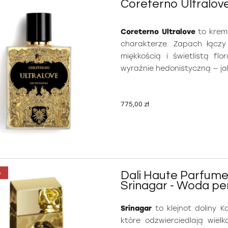
Coreterno Ultralo
Coreterno Ultralove
to krem
charakterze. Zapach łącz
miękkością i świetlistą fl
wyraźnie hedonistyczną — jak
775,00 zł
Dali Haute Parfume
A
Srinagar - Woda p
Srinagar
to klejnot doliny Ka
które odzwierciedlają wiel