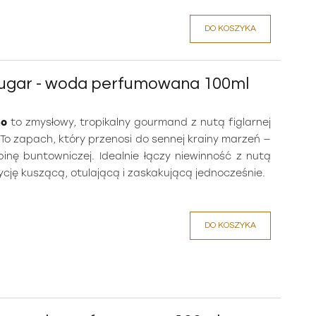
DO KOSZYKA
Sugar - woda perfumowana 100ml
no
to zmysłowy, tropikalny gourmand z nutą figlarnej
. To zapach, który przenosi do sennej krainy marzeń —
obinę buntowniczej. Idealnie łączy niewinność z nutą
cję kuszącą, otulającą i zaskakującą jednocześnie.
DO KOSZYKA