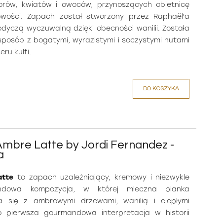
orów, kwiatów i owoców, przynoszących obietnicę
łowości. Zapach został stworzony przez Raphaël'a
łodyczą wyczuwalną dzięki obecności wanilii. Została
sposób z bogatymi, wyrazistymi i soczystymi nutami
eru kulfi.
DO KOSZYKA
Ambre Latte by Jordi Fernandez -
a
atte
to zapach uzależniający, kremowy i niezwykle
ndowa kompozycja, w której mleczna pianka
a się z ambrowymi drzewami, wanilią i ciepłymi
o pierwsza gourmandowa interpretacja w historii