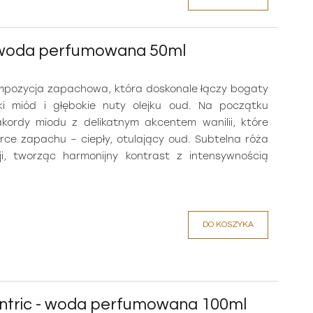
- woda perfumowana 50ml
pozycja zapachowa, która doskonale łączy bogaty
ski miód i głębokie nuty olejku oud. Na początku
kordy miodu z delikatnym akcentem wanilii, które
ce zapachu – ciepły, otulający oud. Subtelna róża
ji, tworząc harmonijny kontrast z intensywnością
DO KOSZYKA
entric - woda perfumowana 100ml