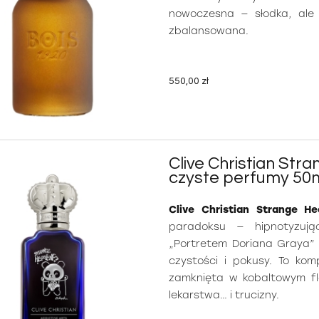
nowoczesna — słodka, ale 
zbalansowana.
550,00 zł
Clive Christian Stra
czyste perfumy 50
Clive Christian Strange H
paradoksu — hipnotyzując
„Portretem Doriana Graya” 
czystości i pokusy. To ko
zamknięta w kobaltowym fl
lekarstwa… i trucizny.