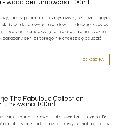
ve - woda perfumowana 100ml
owy, ciepły gourmand o zmysłowym, uzależniającym
y słodycz deserowych akordów z mleczno-kawową
orą, tworząc kompozycję otulającą, romantyczną i
 zakazany sen, z którego nie chcesz się obudzić.
DO KOSZYKA
rie The Fabulous Collection
erfumowana 100ml
szmiru, znanej ze swej złotej świątyni i jeziora Dal,
kość i charyzmę Indii oraz bajkowy klimat ogrodów