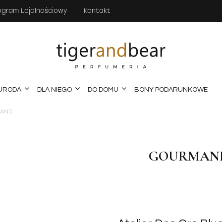
ogram Lojalnościowy
Kontakt
URODA
DLA NIEGO
DO DOMU
BONY PODARUNKOWE
AND
GOURMAN