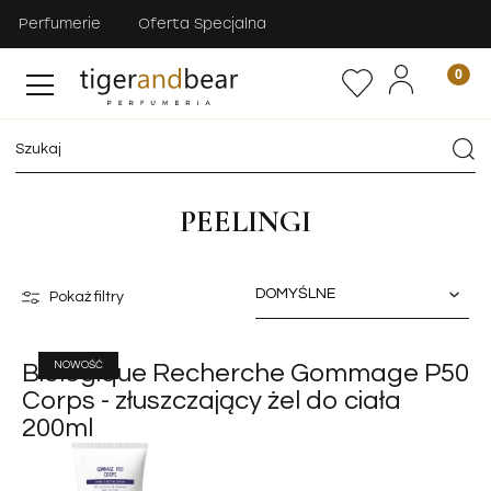
Perfumerie
Oferta Specjalna
PEELINGI
Pokaż filtry
NOWOŚĆ
Biologique Recherche Gommage P50
Corps - złuszczający żel do ciała
200ml