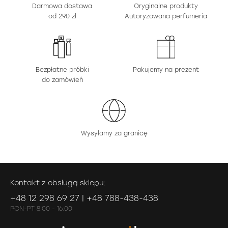
Darmowa dostawa
Oryginalne produkty
od 290 zł
Autoryzowana perfumeria
Bezpłatne próbki
Pakujemy na prezent
do zamówień
Wysyłamy za granicę
Kontakt z obsługą sklepu:
+48 12 298 69 27 | +48 788-438-438
PON-PT 8:00 - 16:00