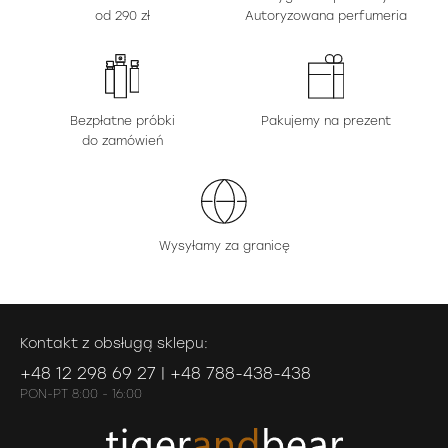
od 290 zł
Autoryzowana perfumeria
Bezpłatne próbki
Pakujemy na prezent
do zamówień
Wysyłamy za granicę
Kontakt z obsługą sklepu:
+48 12 298 69 27 | +48 788-438-438
PON-PT 8:00 - 16:00