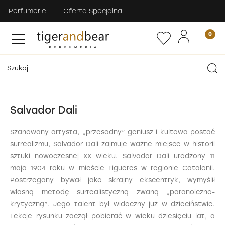
Perfumerie
Oferta Specjalna
Salvador Dali
Szanowany artysta, „przesadny” geniusz i kultowa postać
surrealizmu, Salvador Dali zajmuje ważne miejsce w historii
sztuki nowoczesnej XX wieku. Salvador Dali urodzony 11
maja 1904 roku w mieście Figueres w regionie Catalonii.
Postrzegany bywał jako skrajny ekscentryk, wymyślił
własną metodę surrealistyczną zwaną „paranoiczno-
krytyczną”. Jego talent był widoczny już w dzieciństwie.
Lekcje rysunku zaczął pobierać w wieku dziesięciu lat, a