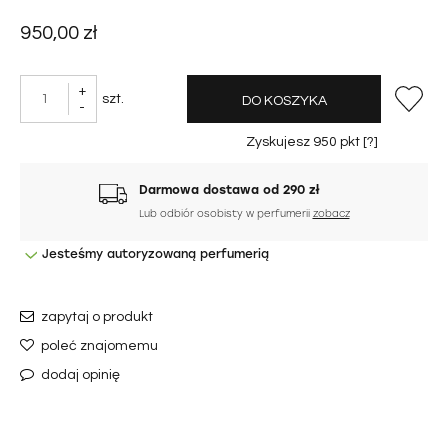
950,00 zł
+
szt.
DO KOSZYKA
-
Zyskujesz
950
pkt [
?
]
Darmowa dostawa od 290 zł
Lub odbiór osobisty w perfumerii
zobacz
Jesteśmy autoryzowaną perfumerią
zapytaj o produkt
poleć znajomemu
dodaj opinię