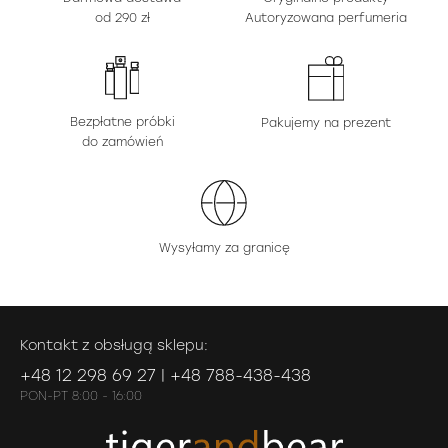
od 290 zł
Autoryzowana perfumeria
Bezpłatne próbki
Pakujemy na prezent
do zamówień
Wysyłamy za granicę
Kontakt z obsługą sklepu:
+48 12 298 69 27 | +48 788-438-438
PON-PT 8:00 - 16:00