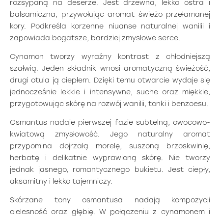
rozsypaną na deserze. Jest drzewna, lekko ostra i
balsamiczna, przywołując aromat świeżo przełamanej
kory. Podkreśla korzenne niuanse naturalnej wanilii i
zapowiada bogatsze, bardziej zmysłowe serce.
Cynamon tworzy wyraźny kontrast z chłodniejszą
szałwią. Jeden składnik wnosi aromatyczną świeżość,
drugi otula ją ciepłem. Dzięki temu otwarcie wydaje się
jednocześnie lekkie i intensywne, suche oraz miękkie,
przygotowując skórę na rozwój wanilii, tonki i benzoesu.
Osmantus nadaje pierwszej fazie subtelną, owocowo-
kwiatową zmysłowość. Jego naturalny aromat
przypomina dojrzałą morelę, suszoną brzoskwinię,
herbatę i delikatnie wyprawioną skórę. Nie tworzy
jednak jasnego, romantycznego bukietu. Jest ciepły,
aksamitny i lekko tajemniczy.
Skórzane tony osmantusa nadają kompozycji
cielesność oraz głębię. W połączeniu z cynamonem i