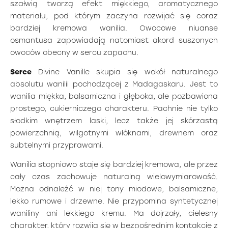
szałwią tworzą efekt miękkiego, aromatycznego
materiału, pod którym zaczyna rozwijać się coraz
bardziej kremowa wanilia. Owocowe niuanse
osmantusa zapowiadają natomiast akord suszonych
owoców obecny w sercu zapachu.
Serce
Divine Vanille skupia się wokół naturalnego
absolutu wanilii pochodzącej z Madagaskaru. Jest to
wanilia miękka, balsamiczna i głęboka, ale pozbawiona
prostego, cukierniczego charakteru. Pachnie nie tylko
słodkim wnętrzem laski, lecz także jej skórzastą
powierzchnią, wilgotnymi włóknami, drewnem oraz
subtelnymi przyprawami.
Wanilia stopniowo staje się bardziej kremowa, ale przez
cały czas zachowuje naturalną wielowymiarowość.
Można odnaleźć w niej tony miodowe, balsamiczne,
lekko rumowe i drzewne. Nie przypomina syntetycznej
waniliny ani lekkiego kremu. Ma dojrzały, cielesny
charakter, który rozwija się w bezpośrednim kontakcie z