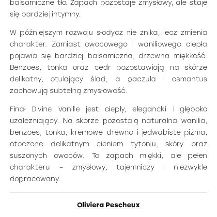
balsamiczne tło. Zapach pozostaje zmysłowy, ale staje
się bardziej intymny.
W późniejszym rozwoju słodycz nie znika, lecz zmienia
charakter. Zamiast owocowego i waniliowego ciepła
pojawia się bardziej balsamiczna, drzewna miękkość.
Benzoes, tonka oraz cedr pozostawiają na skórze
delikatny, otulający ślad, a paczula i osmantus
zachowują subtelną zmysłowość.
Finał Divine Vanille jest ciepły, elegancki i głęboko
uzależniający. Na skórze pozostają naturalna wanilia,
benzoes, tonka, kremowe drewno i jedwabiste piżma,
otoczone delikatnym cieniem tytoniu, skóry oraz
suszonych owoców. To zapach miękki, ale pełen
charakteru – zmysłowy, tajemniczy i niezwykle
dopracowany.
Oliviera Pescheux