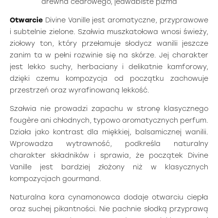
drewna cedrowego, jedwabiste piżma
Otwarcie
Divine Vanille jest aromatyczne, przyprawowe
i subtelnie zielone. Szałwia muszkatołowa wnosi świeży,
ziołowy ton, który przełamuje słodycz wanilii jeszcze
zanim ta w pełni rozwinie się na skórze. Jej charakter
jest lekko suchy, herbaciany i delikatnie kamforowy,
dzięki czemu kompozycja od początku zachowuje
przestrzeń oraz wyrafinowaną lekkość.
Szałwia nie prowadzi zapachu w stronę klasycznego
fougère ani chłodnych, typowo aromatycznych perfum.
Działa jako kontrast dla miękkiej, balsamicznej wanilii.
Wprowadza wytrawność, podkreśla naturalny
charakter składników i sprawia, że początek Divine
Vanille jest bardziej złożony niż w klasycznych
kompozycjach gourmand.
Naturalna kora cynamonowca dodaje otwarciu ciepła
oraz suchej pikantności. Nie pachnie słodką przyprawą