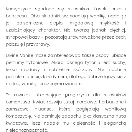
Kompozycja spodoba się miłośnikom fasoli tonka i
benzoesu. Oba składniki wzmacniają wanilię, nadając
jej balsamiczne ciepło, migdałową miękkość i
uzależniający charakter. Nie tworzą jednak ciężkiej,
syropowej bazy – pozostają zrównoważone przez cedr,
paczulę i przyprawy.
Divine Vanille może zainteresować także osoby lubiące
perfumy tytoniowe. Akord jasnego tytoniu jest suchy,
lekko miodowy i subtelnie skórzany. Nie pachnie
popiołem ani ciężkim dymem, dlatego dobrze łączy się z
miękką wanilią i suszonymi owocami.
To również interesująca propozycja dla miłośników
osmantusa. Kwiat rozwija tutaj morelowe, herbaciane i
zamszowe niuanse, które pogłębiają waniliową
kompozycję. Nie dominuje zapachu jako klasyczna nuta
kwiatowa, lecz nadaje mu cielesność i elegancką
niejednoznaczność.