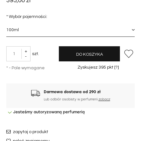
395,00 zł
*
Wybór pojemności:
+
szt.
DO KOSZYKA
-
Zyskujesz
395
pkt [
?
]
*
- Pole wymagane
Darmowa dostawa od 290 zł
Lub odbiór osobisty w perfumerii
zobacz
Jesteśmy autoryzowaną perfumerią
zapytaj o produkt
poleć znajomemu