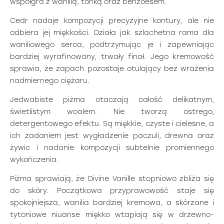
współgra z wanilią, tonką oraz benzoesem.
Cedr nadaje kompozycji precyzyjne kontury, ale nie
odbiera jej miękkości. Działa jak szlachetna rama dla
waniliowego serca, podtrzymując je i zapewniając
bardziej wyrafinowany, trwały finał. Jego kremowość
sprawia, że zapach pozostaje otulający bez wrażenia
nadmiernego ciężaru.
Jedwabiste piżma otaczają całość delikatnym,
świetlistym woalem. Nie tworzą ostrego,
detergentowego efektu. Są miękkie, czyste i cielesne, a
ich zadaniem jest wygładzenie paczuli, drewna oraz
żywic i nadanie kompozycji subtelnie promiennego
wykończenia.
Piżma sprawiają, że Divine Vanille stopniowo zbliża się
do skóry. Początkowa przyprawowość staje się
spokojniejsza, wanilia bardziej kremowa, a skórzane i
tytoniowe niuanse miękko wtapiają się w drzewno-