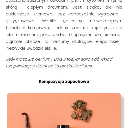
otoczona suszonymi owocami, jasnym tytoniem, miękką
skórą i ciepłym drewnem. Jest słodka, ale nie
cukiernicza; kremowa, lecz jednocześnie wytrawna i
przyprawowa. Wanilia pozostaje najważniejszym
tematem kompozycji, jednak zamiast kojarzyć się z
lekkim deserem, pokazuje bardziej tajemnicze, cielesne i
dojrzałe oblicze. To perfumy otulające, eleganckie i
niezwykle uwodzicielskie.
Jeśli masz już perfumy Bois Imperial sprawdź
wkład
uzupełniający 150ml od Essential Parfums
.
Kompozycja zapachowa