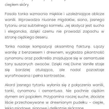
ciepłem skóry.
Fasola tonka wzmacnia miękkie i uzależniające oblicze
wanilii. Wprowadza niuanse migdałów, siana, jasnego
tytoniu oraz subtelnego karmelu. Jej słodycz jest sucha
i elegancka, dzięki czemu nie prowadzi zapachu w
stronę ciężkiego deseru.
Tonka nadaje kompozycji aksamitną fakturę. Łączy
wanilię z benzoesem i drewnem, wygładza pikantność
cynamonu oraz podkreśla znajdujące się w osmantusie
tony suszonych owoców. Dzięki niej Divine Vanille staje
się bardziej otulająca, ale nadal pozostaje
wyrafinowana i pełna kontrastów.
Akord jasnego tytoniu wyłania się z połączenia wanilii,
tonki, cynamonu i osmantusa. Nie pachnie ciężkim
dymem ani popiołem. Przypomina raczej suche, złociste
liście przechowywane w drewnianym pudełku – ciepłe,
lekko miodowe, sianowe i delikatnie skórzane.