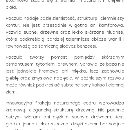
stopniowo stapia się z wanilią i naturalnym ciepłem
ciała.
Paczula nadaje bazie ziemistość, strukturę i ciemniejszy
kontur. Nie jest przesadnie wilgotna ani kamforowa.
Rozwija suche, drzewne oraz lekko skórzane niuanse,
które podkreślają bardziej tajemnicze oblicze wanilii i
równoważą balsamiczną słodycz benzoesu.
Paczula tworzy pomost pomiędzy skórzanym
osmantusem, tytoniem i drewnem. Sprawia, że baza nie
jest jednolicie kremowa ani miękka, lecz zachowuje
głębię oraz zmysłowe napięcie. W późniejszym rozwoju
może również podkreślać subtelne tony kakao i ciemnej
ziemi.
Innowacyjna frakcja naturalnego cedru wprowadza
kremową, elegancką strukturę drzewną. Nie pachnie
ostrymi wiórami ani ciężkim, suchym drewnem. Jest
gładka, jasna i lekko mleczna, dzięki czemu harmonijnie