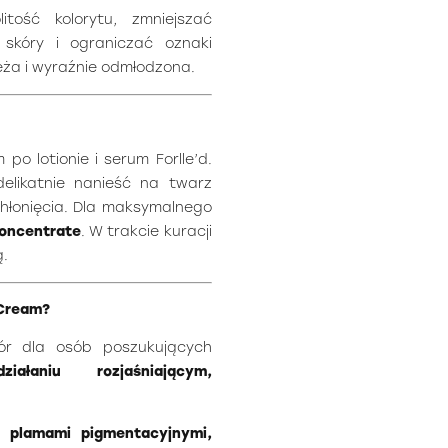
tość kolorytu, zmniejszać
skóry i ograniczać oznaki
ieża i wyraźnie odmłodzona.
o lotionie i serum Forlle’d.
delikatnie nanieść na twarz
chłonięcia. Dla maksymalnego
oncentrate
. W trakcie kuracji
.
 Cream?
r dla osób poszukujących
aniu rozjaśniającym,
, plamami pigmentacyjnymi,