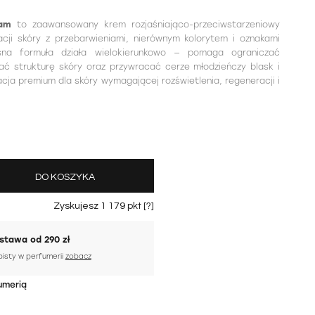
eam
to zaawansowany krem rozjaśniająco-przeciwstarzeniowy
cji skóry z przebarwieniami, nierównym kolorytem i oznakami
esna formuła działa wielokierunkowo — pomaga ograniczać
ć strukturę skóry oraz przywracać cerze młodzieńczy blask i
acja premium dla skóry wymagającej rozświetlenia, regeneracji i
DO KOSZYKA
Zyskujesz
1 179
pkt [
?
]
tawa od 290 zł
bisty w perfumerii
zobacz
umerią