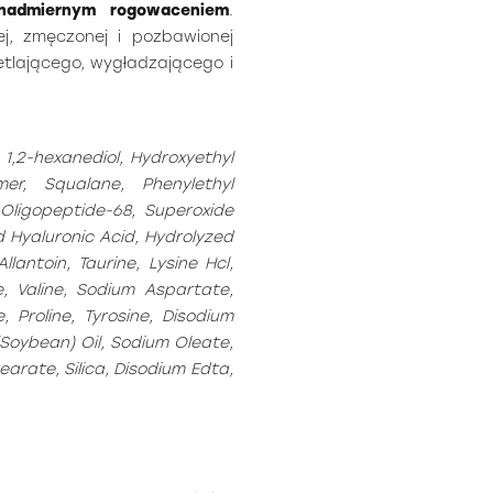
 nadmiernym rogowaceniem
.
ej, zmęczonej i pozbawionej
etlającego, wygładzającego i
 1,2-hexanediol, Hydroxyethyl
mer, Squalane, Phenylethyl
 Oligopeptide-68, Superoxide
d Hyaluronic Acid, Hydrolyzed
lantoin, Taurine, Lysine Hcl,
ne, Valine, Sodium Aspartate,
e, Proline, Tyrosine, Disodium
(Soybean) Oil, Sodium Oleate,
arate, Silica, Disodium Edta,