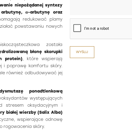
kowanie niepożądanej syntezy
, arbutynę, α-arbutynę oraz
 pomagają redukować plamy
wdziałać powstawaniu nowych
iskocząsteczkowa została
drolizowaną błonę skorupki
WYŚLIJ
n protein)
, które wspierają
j i poprawę komfortu skóry.
 ale również odbudowywać jej
dysmutazę ponadtlenkową
ntyoksydantów występujących
d stresem oksydacyjnym i
ry białej wierzby (Salix Alba)
lityczne, wspierające odnowę
o rogowacenia skóry.