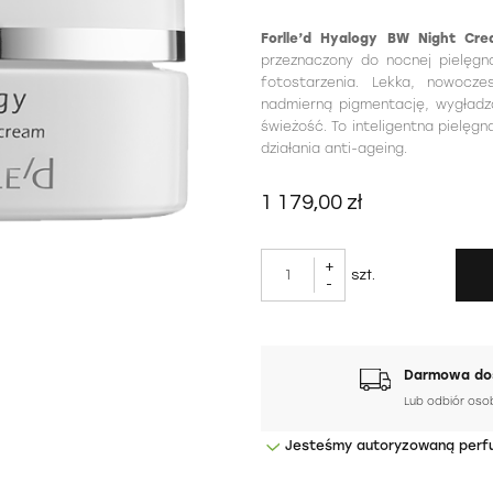
Forlle’d Hyalogy BW Night Cr
przeznaczony do nocnej pielęgna
fotostarzenia. Lekka, nowocz
nadmierną pigmentację, wygładza
świeżość. To inteligentna pielęgn
działania anti-ageing.
1 179,00 zł
+
szt.
-
Darmowa dos
Lub odbiór oso
Jesteśmy autoryzowaną perf