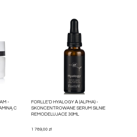
AM -
FORLLE'D HYALOGY Α (ALPHA) -
AMINĄ C
SKONCENTROWANE SERUM SILNIE
REMODELUJACE 30ML
1 789,00 zł
KOSZYKA
DO KOSZYKA