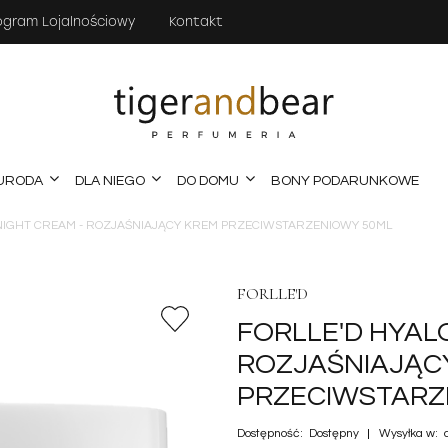
ogram Lojalnościowy
Kontakt
URODA
DLA NIEGO
DO DOMU
BONY PODARUNKOWE
NIGHT CREAM - ROZJAŚNIAJĄCY KREM PRZECIWSTARZENIOWY 50ML
FORLLE'D
FORLLE'D HYAL
ROZJAŚNIAJĄC
PRZECIWSTARZ
Dostępność:
Dostępny
Wysyłka w: