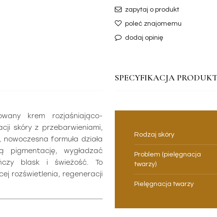
zapytaj o produkt
poleć znajomemu
dodaj opinię
SPECYFIKACJA PRODUKT
any krem rozjaśniająco-
cji skóry z przebarwieniami,
Rodzaj skóry
a, nowoczesna formuła działa
ą pigmentację, wygładzać
Problem (pielęgnacja
ńczy blask i świeżość. To
twarzy)
ej rozświetlenia, regeneracji
Pielęgnacja twarzy