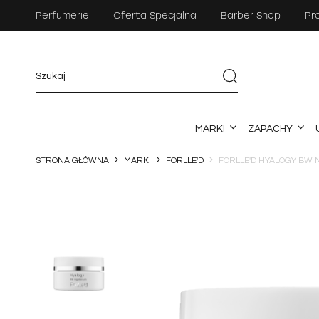
Perfumerie
Oferta Specjalna
Barber Shop
Pr
MARKI
ZAPACHY
STRONA GŁÓWNA
MARKI
FORLLE'D
FORLLE'D HYALOGY BW 