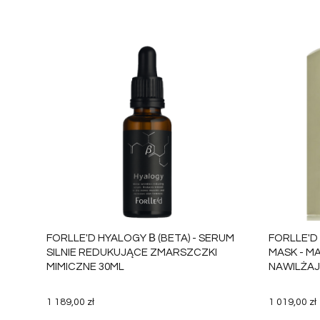
FORLLE'D HYALOGY Β (BETA) - SERUM
FORLLE'D
SILNIE REDUKUJĄCE ZMARSZCZKI
MASK - M
MIMICZNE 30ML
NAWILŻAJ
1 189,00 zł
1 019,00 zł
DO KOSZYKA