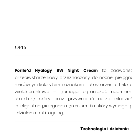
OPIS
Forlle’d Hyalogy BW Night Cream
to zaawansow
przeciwstarzeniowy przeznaczony do nocnej pielęgna
nierównym kolorytem i oznakami fotostarzenia. Lekk
wielokierunkowo — pomaga ograniczać nadmiern
strukturę skóry oraz przywracać cerze młodzie
inteligentna pielęgnacja premium dla skóry wymagając
i działania anti-ageing.
Technologia i działanie