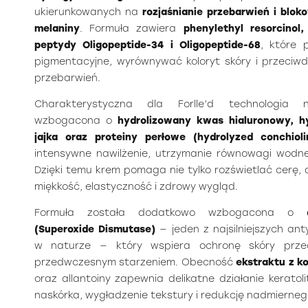
ukierunkowanych na
rozjaśnianie przebarwień i blo
melaniny
. Formuła zawiera
phenylethyl resorcinol
peptydy Oligopeptide-34 i Oligopeptide-68
, które
pigmentacyjne, wyrównywać koloryt skóry i przeci
przebarwień.
Charakterystyczna dla Forlle’d technologia n
wzbogacona o
hydrolizowany kwas hialuronowy, hy
jajka oraz proteiny perłowe (hydrolyzed conchioli
intensywne nawilżenie, utrzymanie równowagi wodne
Dzięki temu krem pomaga nie tylko rozświetlać cerę,
miękkość, elastyczność i zdrowy wygląd.
Formuła została dodatkowo wzbogacona o
(Superoxide Dismutase)
— jeden z najsilniejszych a
w naturze — który wspiera ochronę skóry prze
przedwczesnym starzeniem. Obecność
ekstraktu z ko
oraz allantoiny zapewnia delikatne działanie kerato
naskórka, wygładzenie tekstury i redukcję nadmierneg