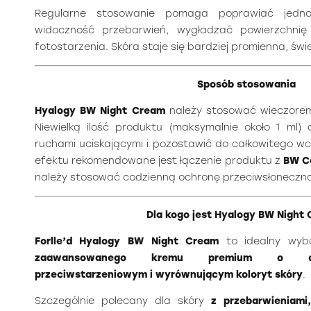
Regularne stosowanie pomaga poprawiać jednoli
widoczność przebarwień, wygładzać powierzchnię 
fotostarzenia. Skóra staje się bardziej promienna, św
Sposób stosowania
Hyalogy BW Night Cream
należy stosować wieczorem p
Niewielką ilość produktu (maksymalnie około 1 ml) 
ruchami uciskającymi i pozostawić do całkowitego w
efektu rekomendowane jest łączenie produktu z
BW C
należy stosować codzienną ochronę przeciwsłoneczną
Dla kogo jest Hyalogy BW Night
Forlle’d Hyalogy BW Night Cream
to idealny wybó
zaawansowanego kremu premium o dział
przeciwstarzeniowym i wyrównującym koloryt skóry
.
Szczególnie polecany dla skóry
z przebarwieniami