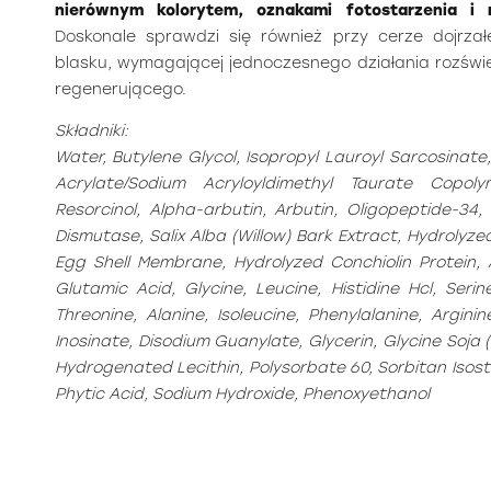
nierównym kolorytem, oznakami fotostarzenia i
Doskonale sprawdzi się również przy cerze dojrzał
blasku, wymagającej jednoczesnego działania rozświ
regenerującego.
Składniki:
Water,
Butylene Glycol, Isopropyl Lauroyl Sarcosinate,
Acrylate/Sodium Acryloyldimethyl Taurate Copoly
Resorcinol, Alpha-arbutin, Arbutin, Oligopeptide-34,
Dismutase, Salix Alba (Willow) Bark Extract, Hydrolyze
Egg Shell Membrane, Hydrolyzed Conchiolin Protein, Al
Glutamic Acid, Glycine, Leucine, Histidine Hcl, Seri
Threonine, Alanine, Isoleucine, Phenylalanine, Arginin
Inosinate, Disodium Guanylate, Glycerin, Glycine Soja 
Hydrogenated Lecithin, Polysorbate 60, Sorbitan Isoste
Phytic Acid, Sodium Hydroxide, Phenoxyethanol