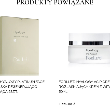
PRODUKTY POWIĄZANE
 HYALOGY PLATINUM FACE
FORLLE'D HYALOGY VCIP CRE
ASKA REGENERUJĄCO-
ROZJAŚNIAJĄCY KREM Z WIT
ĄCA 5SZT.
50ML
1 669,00 zł
DO KOSZYKA
DO 