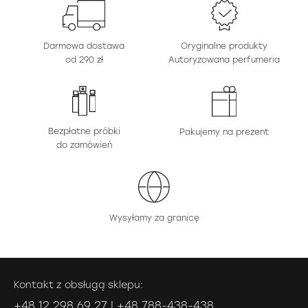
Darmowa dostawa
Oryginalne produkty
od 290 zł
Autoryzowana perfumeria
Bezpłatne próbki
Pakujemy na prezent
do zamówień
Wysyłamy za granicę
Kontakt z obsługą sklepu:
+48 12 298 69 27 | +48 788-438-438