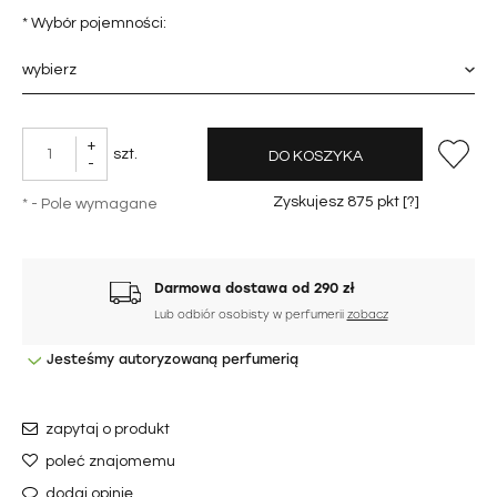
*
Wybór pojemności:
+
szt.
DO KOSZYKA
-
Zyskujesz
875
pkt [
?
]
*
- Pole wymagane
Darmowa dostawa od 290 zł
Lub odbiór osobisty w perfumerii
zobacz
Jesteśmy autoryzowaną perfumerią
zapytaj o produkt
poleć znajomemu
dodaj opinię