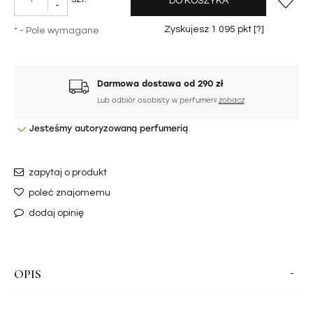
DO KOSZYKA
-
Zyskujesz
1 095
pkt [
?
]
*
- Pole wymagane
Darmowa dostawa od 290 zł
Lub odbiór osobisty w perfumerii
zobacz
Jesteśmy autoryzowaną perfumerią
zapytaj o produkt
poleć znajomemu
dodaj opinię
OPIS