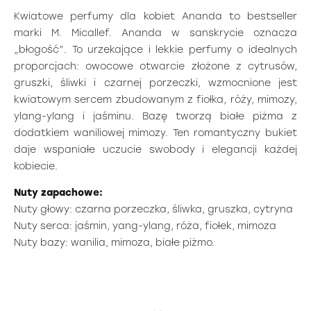
Kwiatowe perfumy dla kobiet Ananda to bestseller
marki M. Micallef. Ananda w sanskrycie oznacza
„błogość”. To urzekające i lekkie perfumy o idealnych
proporcjach: owocowe otwarcie złożone z cytrusów,
gruszki, śliwki i czarnej porzeczki, wzmocnione jest
kwiatowym sercem zbudowanym z fiołka, róży, mimozy,
ylang-ylang i jaśminu. Bazę tworzą białe piżma z
dodatkiem waniliowej mimozy. Ten romantyczny bukiet
daje wspaniałe uczucie swobody i elegancji każdej
kobiecie.
Nuty zapachowe:
Nuty głowy: czarna porzeczka, śliwka, gruszka, cytryna
Nuty serca: jaśmin, yang-ylang, róża, fiołek, mimoza
Nuty bazy: wanilia, mimoza, białe piżmo.