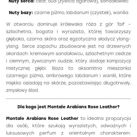
Nuty serca:
cedr, oud (żywica agarowa), sandałowiec
Nuty bazy:
czarne piżmo, labdanum (czystek), wanilia
W otwarciu dominuje królewska róża z gór Taif –
szlachetna, bogata i wyrazista, której towarzyszy
głęboka, czarna skóra oraz egzotyczna słodycz ylang-
ylang. Serce zapachu zbudowane jest na drzewnych
akordach: kremowym sandałowcu, szlachetnym cedrze
i ciemnym, żywicznym oudzie, który dodaje kompozycji
mistycznej głębi. Baza to aksamitna mieszanka
czarnego piżma, ambrowego labdanum i wanilii, które
miękko osiadają na skórze, pozostawiając długotrwały,
zmysłowy ślad.
Dla kogo jest Montale Arabians Rose Leather?
Montale Arabians Rose Leather
to idealna propozycja
dla osób, które szukają wyrazistych, odważnych i
luksusowych perfum z orientalnym charakterem.