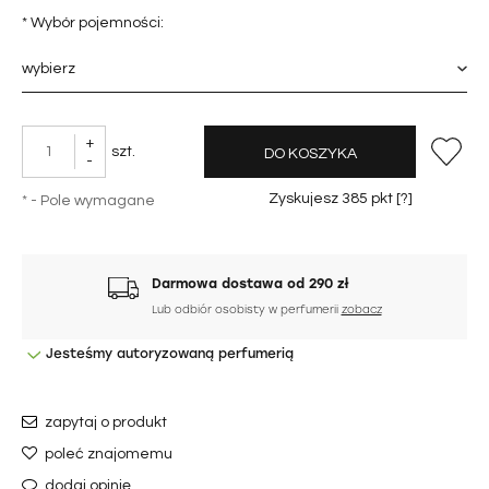
*
Wybór pojemności:
+
szt.
DO KOSZYKA
-
Zyskujesz
385
pkt [
?
]
*
- Pole wymagane
Darmowa dostawa od 290 zł
Lub odbiór osobisty w perfumerii
zobacz
Jesteśmy autoryzowaną perfumerią
zapytaj o produkt
poleć znajomemu
dodaj opinię