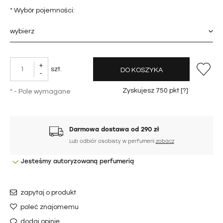
*
Wybór pojemności:
+
szt.
DO KOSZYKA
-
Zyskujesz
750
pkt [
?
]
*
- Pole wymagane
Darmowa dostawa od 290 zł
Lub odbiór osobisty w perfumerii
zobacz
Jesteśmy autoryzowaną perfumerią
zapytaj o produkt
poleć znajomemu
dodaj opinię