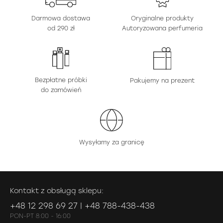
Darmowa dostawa
Oryginalne produkty
od 290 zł
Autoryzowana perfumeria
Bezpłatne próbki
Pakujemy na prezent
do zamówień
Wysyłamy za granicę
Kontakt z obsługą sklepu:
+48 12 298 69 27 | +48 788-438-438
PON-PT 8:00 - 16:00