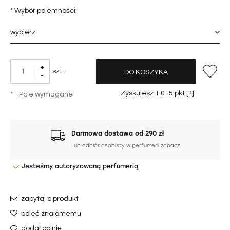
*
Wybór pojemności:
+
szt.
DO KOSZYKA
-
Zyskujesz
1 015
pkt [
?
]
*
- Pole wymagane
Darmowa dostawa od 290 zł
Lub odbiór osobisty w perfumerii
zobacz
Jesteśmy autoryzowaną perfumerią
zapytaj o produkt
poleć znajomemu
dodaj opinię