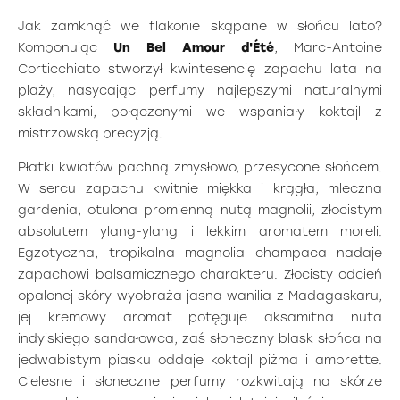
Jak zamknąć we flakonie skąpane w słońcu lato?
Komponując
Un Bel Amour d'Été
, Marc-Antoine
Corticchiato stworzył kwintesencję zapachu lata na
plaży, nasycając perfumy najlepszymi naturalnymi
składnikami, połączonymi we wspaniały koktajl z
mistrzowską precyzją.
Płatki kwiatów pachną zmysłowo, przesycone słońcem.
W sercu zapachu kwitnie miękka i krągła, mleczna
gardenia, otulona promienną nutą magnolii, złocistym
absolutem ylang-ylang i lekkim aromatem moreli.
Egzotyczna, tropikalna magnolia champaca nadaje
zapachowi balsamicznego charakteru. Złocisty odcień
opalonej skóry wyobraża jasna wanilia z Madagaskaru,
jej kremowy aromat potęguje aksamitna nuta
indyjskiego sandałowca, zaś słoneczny blask słońca na
jedwabistym piasku oddaje koktajl piżma i ambrette.
Cielesne i słoneczne perfumy rozkwitają na skórze