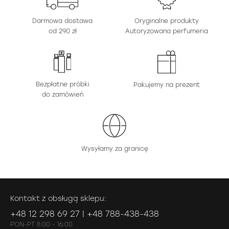
Darmowa dostawa
Oryginalne produkty
od 290 zł
Autoryzowana perfumeria
Bezpłatne próbki
Pakujemy na prezent
do zamówień
Wysyłamy za granicę
Kontakt z obsługą sklepu:
+48 12 298 69 27 | +48 788-438-438
PON-PT 8:00 - 16:00