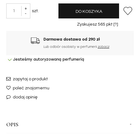
+
szt.
DO KOSZYKA
-
Zyskujesz
565
pkt [
?
]
Darmowa dostawa od 290 zł
Lub odbiór osobisty w perfumerii
zobacz
Jesteśmy autoryzowaną perfumerią
zapytaj o produkt
poleć znajomemu
dodaj opinię
OPIS