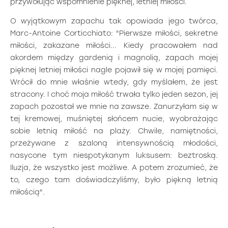
przywołując wspomnienie pięknej, letniej miłości.
O wyjątkowym zapachu tak opowiada jego twórca,
Marc-Antoine Corticchiato: "Pierwsze miłości, sekretne
miłości, zakazane miłości... Kiedy pracowałem nad
akordem między gardenią i magnolią, zapach mojej
pięknej letniej miłości nagle pojawił się w mojej pamięci.
Wrócił do mnie właśnie wtedy, gdy myślałem, że jest
stracony. I choć moja miłość trwała tylko jeden sezon, jej
zapach pozostał we mnie na zawsze. Zanurzyłam się w
tej kremowej, muśniętej słońcem nucie, wyobrażając
sobie letnią miłość na plaży. Chwile, namiętności,
przeżywane z szaloną intensywnością młodości,
nasycone tym niespotykanym luksusem: beztroską.
Iluzja, że wszystko jest możliwe. A potem zrozumieć, że
to, czego tam doświadczyliśmy, było piękną letnią
miłością".