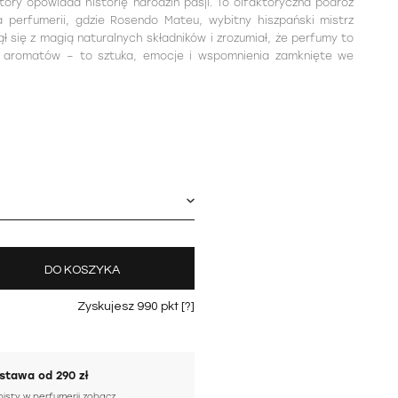
óry opowiada historię narodzin pasji. To olfaktoryczna podróż
 perfumerii, gdzie Rosendo Mateu, wybitny hiszpański mistrz
ł się z magią naturalnych składników i zrozumiał, że perfumy to
a aromatów – to sztuka, emocje i wspomnienia zamknięte we
DO KOSZYKA
Zyskujesz
990
pkt [
?
]
tawa od 290 zł
bisty w perfumerii
zobacz