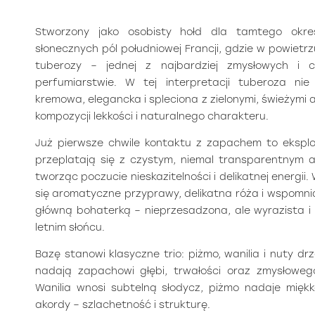
Stworzony jako osobisty hołd dla tamtego okr
słonecznych pól południowej Francji, gdzie w powietr
tuberozy – jednej z najbardziej zmysłowych i 
perfumiarstwie. W tej interpretacji tuberoza nie
kremowa, elegancka i spleciona z zielonymi, świeżymi 
kompozycji lekkości i naturalnego charakteru.
Już pierwsze chwile kontaktu z zapachem to eksploz
przeplatają się z czystym, niemal transparentnym
tworząc poczucie nieskazitelności i delikatnej energii
się aromatyczne przyprawy, delikatna róża i wspomnia
główną bohaterką – nieprzesadzona, ale wyrazista i
letnim słońcu.
Bazę stanowi klasyczne trio: piżmo, wanilia i nuty drz
nadają zapachowi głębi, trwałości oraz zmysłoweg
Wanilia wnosi subtelną słodycz, piżmo nadaje mięk
akordy – szlachetność i strukturę.