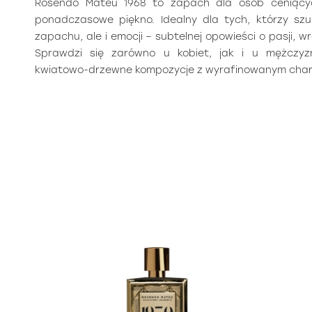
Rosendo Mateu 1968 to zapach dla osób ceniących
ponadczasowe piękno. Idealny dla tych, którzy sz
zapachu, ale i emocji – subtelnej opowieści o pasji, wr
Sprawdzi się zarówno u kobiet, jak i u mężczyzn
kwiatowo-drzewne kompozycje z wyrafinowanym cha