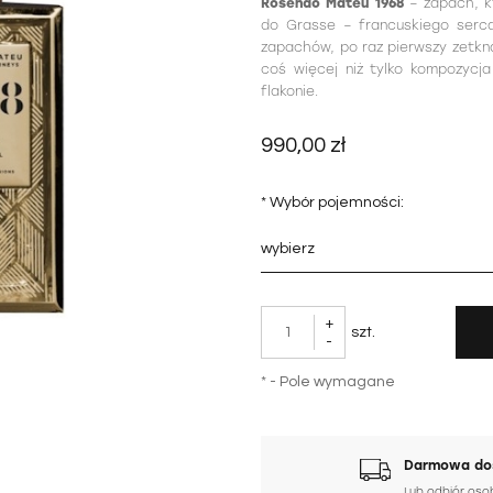
Rosendo Mateu 1968
– zapach, kt
do Grasse – francuskiego serca
zapachów, po raz pierwszy zetkną
coś więcej niż tylko kompozycj
flakonie.
990,00 zł
*
Wybór pojemności:
+
szt.
-
*
- Pole wymagane
Darmowa dos
Lub odbiór oso