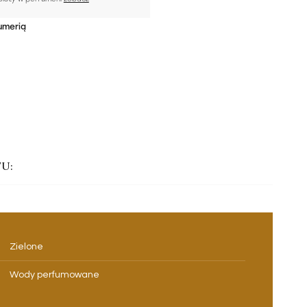
umerią
U:
Zielone
Wody perfumowane