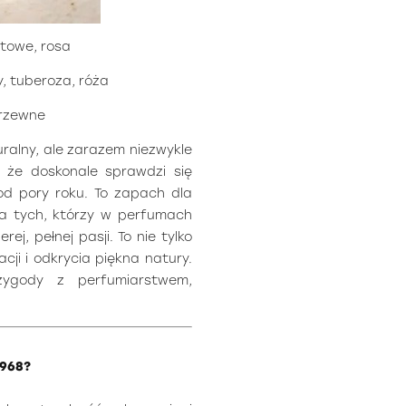
atowe, rosa
, tuberoza, róża
 drzewne
ralny, ale zarazem niezwykle
 że doskonale sprawdzi się
 od pory roku. To zapach dla
a tych, którzy w perfumach
erej, pełnej pasji. To nie tylko
cji i odkrycia piękna natury.
zygody z perfumiarstwem,
1968?