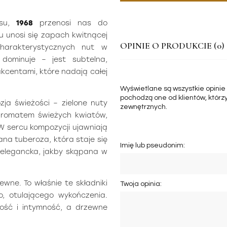
esu,
1968
przenosi nas do
zu unosi się zapach kwitnącej
OPINIE O PRODUKCIE (0)
charakterystycznych nut w
 dominuje – jest subtelna,
akcentami, które nadają całej
Wyświetlane są wszystkie opinie
pochodzą one od klientów, którzy
ja świeżości – zielone nuty
zewnętrznych.
 aromatem świeżych kwiatów,
. W sercu kompozycji ujawniają
na tuberoza, która staje się
Imię lub pseudonim:
 elegancka, jakby skąpana w
ewne. To właśnie te składniki
Twoja opinia:
o, otulającego wykończenia.
kość i intymność, a drzewne