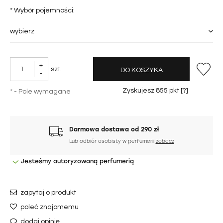
*
Wybór pojemności:
+
szt.
DO KOSZYKA
-
Zyskujesz
855
pkt [
?
]
*
- Pole wymagane
Darmowa dostawa od 290 zł
Lub odbiór osobisty w perfumerii
zobacz
Jesteśmy autoryzowaną perfumerią
zapytaj o produkt
poleć znajomemu
dodaj opinię