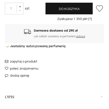
+
szt.
DO KOSZYKA
-
Zyskujesz
1 350
pkt [
?
]
Darmowa dostawa od 290 zł
Lub odbiór osobisty w perfumerii
zobacz
Jesteśmy autoryzowaną perfumerią
zapytaj o produkt
poleć znajomemu
dodaj opinię
OPIS