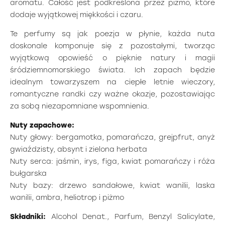
aromatu. Całość jest podkreślona przez piżmo, które
dodaje wyjątkowej miękkości i czaru.
Te perfumy są jak poezja w płynie, każda nuta
doskonale komponuje się z pozostałymi, tworząc
wyjątkową opowieść o pięknie natury i magii
śródziemnomorskiego świata. Ich zapach będzie
idealnym towarzyszem na ciepłe letnie wieczory,
romantyczne randki czy ważne okazje, pozostawiając
za sobą niezapomniane wspomnienia.
Nuty zapachowe:
Nuty głowy: bergamotka, pomarańcza, grejpfrut, anyż
gwiaździsty, absynt i zielona herbata
Nuty serca: jaśmin, irys, figa, kwiat pomarańczy i róża
bułgarska
Nuty bazy: drzewo sandałowe, kwiat wanilii, laska
wanilii, ambra, heliotrop i piżmo
Składniki:
Alcohol Denat., Parfum, Benzyl Salicylate,