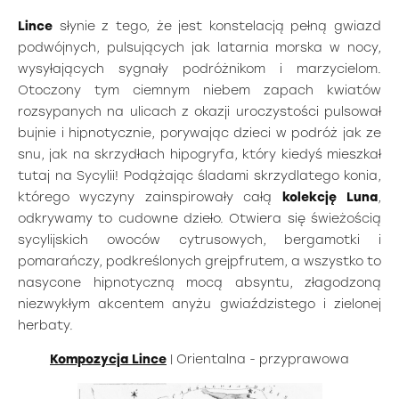
Lince
słynie z tego, że jest konstelacją pełną gwiazd
podwójnych, pulsujących jak latarnia morska w nocy,
wysyłających sygnały podróżnikom i marzycielom.
Otoczony tym ciemnym niebem zapach kwiatów
rozsypanych na ulicach z okazji uroczystości pulsował
bujnie i hipnotycznie, porywając dzieci w podróż jak ze
snu, jak na skrzydłach hipogryfa, który kiedyś mieszkał
tutaj na Sycylii! Podążając śladami skrzydlatego konia,
którego wyczyny zainspirowały całą
kolekcję Luna
,
odkrywamy to cudowne dzieło. Otwiera się świeżością
sycylijskich owoców cytrusowych, bergamotki i
pomarańczy, podkreślonych grejpfrutem, a wszystko to
nasycone hipnotyczną mocą absyntu, złagodzoną
niezwykłym akcentem anyżu gwiaździstego i zielonej
herbaty.
Kompozycja Lince
| Orientalna - przyprawowa