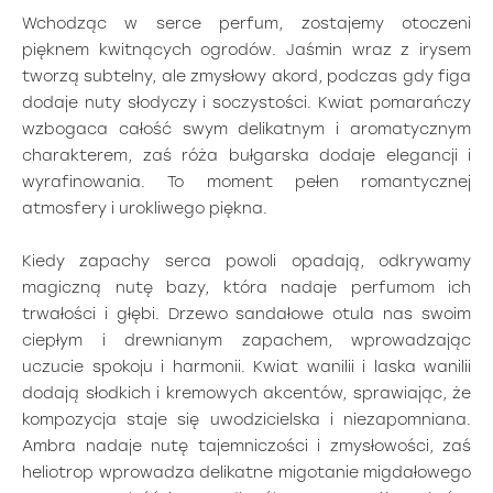
Wchodząc w serce perfum, zostajemy otoczeni
pięknem kwitnących ogrodów. Jaśmin wraz z irysem
tworzą subtelny, ale zmysłowy akord, podczas gdy figa
dodaje nuty słodyczy i soczystości. Kwiat pomarańczy
wzbogaca całość swym delikatnym i aromatycznym
charakterem, zaś róża bułgarska dodaje elegancji i
wyrafinowania. To moment pełen romantycznej
atmosfery i urokliwego piękna.
Kiedy zapachy serca powoli opadają, odkrywamy
magiczną nutę bazy, która nadaje perfumom ich
trwałości i głębi. Drzewo sandałowe otula nas swoim
ciepłym i drewnianym zapachem, wprowadzając
uczucie spokoju i harmonii. Kwiat wanilii i laska wanilii
dodają słodkich i kremowych akcentów, sprawiając, że
kompozycja staje się uwodzicielska i niezapomniana.
Ambra nadaje nutę tajemniczości i zmysłowości, zaś
heliotrop wprowadza delikatne migotanie migdałowego