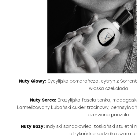
Nuty Głowy:
Sycylijska pomarańcza, cytryn z Sorrent
włoska czekolada
Nuty Serca:
Brazylijska fasola tonka, madagask
karmelizowany kubański cukier trzcinowy, pennsylwańs
czerwona paczula
Nuty Bazy:
Indyjski sandałowiec, toskański stuletni 
afrykańskie kadzidło i szara 