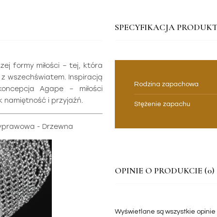
SPECYFIKACJA PRODUKT
ej formy miłości – tej, która
 z wszechświatem. Inspiracją
Rodzina zapachowa
a koncepcja Agape – miłości
k namiętność i przyjaźń.
Stężenie zapachu
zyprawowa - Drzewna
OPINIE O PRODUKCIE (0)
Wyświetlane są wszystkie opinie