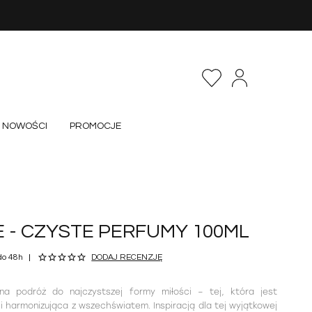
NOWOŚCI
PROMOCJE
 - CZYSTE PERFUMY 100ML
do 48h
DODAJ RECENZJĘ
na podróż do najczystszej formy miłości – tej, która jest
 harmonizująca z wszechświatem. Inspiracją dla tej wyjątkowej