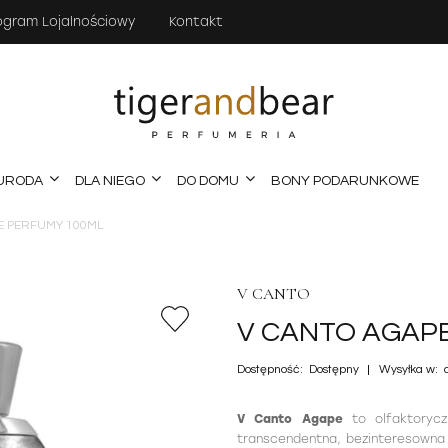
ogram Lojalnościowy
Kontakt
URODA
DLA NIEGO
DO DOMU
BONY PODARUNKOWE
TE PERFUMY 100ML
V CANTO
V CANTO AGAPE
Dostępność:
Dostępny
Wysyłka w:
V Canto Agape
to olfaktorycz
transcendentna, bezinteresowna i