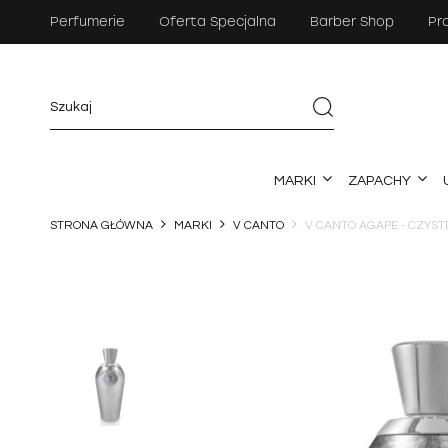
Perfumerie
Oferta Specjalna
Barber Shop
Pr
MARKI
ZAPACHY
STRONA GŁÓWNA
MARKI
V CANTO
V CANTO AGAPE - CZYS