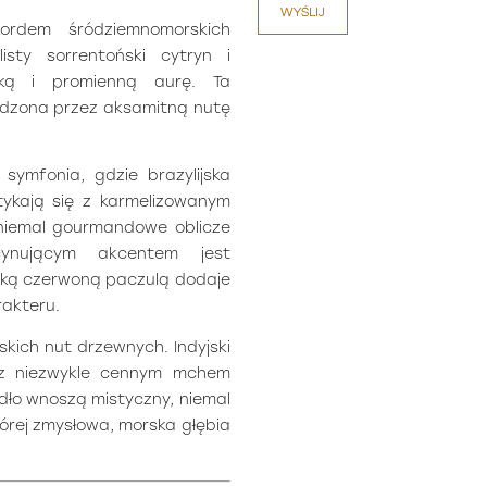
WYŚLIJ
ordem śródziemnomorskich
isty sorrentoński cytryn i
śką i promienną aurę. Ta
odzona przez aksamitną nutę
symfonia, gdzie brazylijska
tykają się z karmelizowanym
niemal gourmandowe oblicze
cynującym akcentem jest
jską czerwoną paczulą dodaje
rakteru.
kich nut drzewnych. Indyjski
 z niezwykle cennym mchem
idło wnoszą mistyczny, niemal
órej zmysłowa, morska głębia