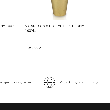
UMY 100ML
V CANTO POSI - CZYSTE PERFUMY
100ML
1 950,00 zł
KOSZYKA
DO KOSZYKA
akujemy na prezent
Wysyłamy za granicę