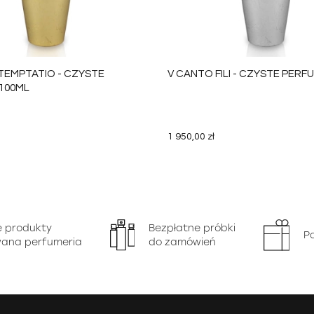
TEMPTATIO - CZYSTE
V CANTO FILI - CZYSTE PERF
100ML
1 950,00 zł
DO KOSZYKA
DO 
e produkty
Bezpłatne próbki
P
ana perfumeria
do zamówień