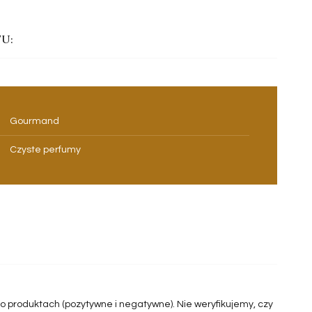
U:
Gourmand
Czyste perfumy
 o produktach (pozytywne i negatywne). Nie weryfikujemy, czy