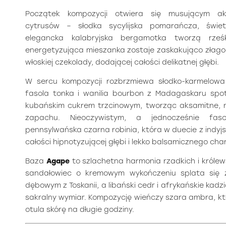
Początek kompozycji otwiera się musującym ak
cytrusów – słodka sycylijska pomarańcza, świetl
elegancka kalabryjska bergamotka tworzą rze
energetyzująca mieszanka zostaje zaskakująco złag
włoskiej czekolady, dodającej całości delikatnej głębi.
W sercu kompozycji rozbrzmiewa słodko-karmelowa 
fasola tonka i wanilia bourbon z Madagaskaru spo
kubańskim cukrem trzcinowym, tworząc aksamitne, 
zapachu. Nieoczywistym, a jednocześnie fas
pennsylwańska czarna robinia, która w duecie z indy
całości hipnotyzującej głębi i lekko balsamicznego cha
Baza
Agape
to szlachetna harmonia rzadkich i królews
sandałowiec o kremowym wykończeniu splata się
dębowym z Toskanii, a libański cedr i afrykańskie kadz
sakralny wymiar. Kompozycję wieńczy szara ambra, kt
otula skórę na długie godziny.