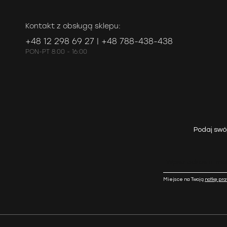
Kontakt z obsługą sklepu:
+48 12 298 69 27 | +48 788-438-438
PON-PT 8:00 - 16:00
Podaj swó
Miejsce na Twoją
notkę pr