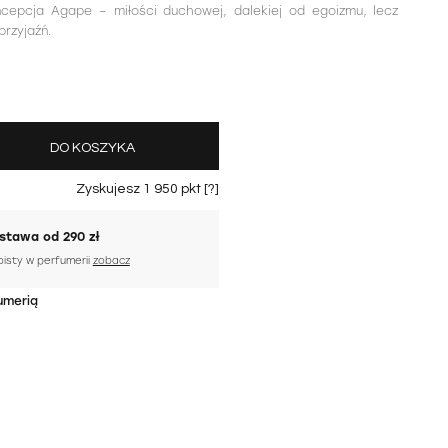
koncepcja Agape – miłości duchowej, dalekiej od egoizmu, lecz
przyjaźń.
DO KOSZYKA
Zyskujesz
1 950
pkt [
?
]
tawa od 290 zł
bisty w perfumerii
zobacz
umerią