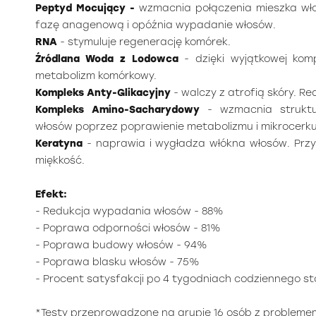
Peptyd Mocujący -
wzmacnia połączenia mieszka wło
fazę anagenową i opóźnia wypadanie włosów.
RNA
- stymuluje regenerację komórek.
Źródlana Woda z Lodowca
- dzięki wyjątkowej kom
metabolizm komórkowy.
Kompleks Anty-Glikacyjny
- walczy z atrofią skóry. R
Kompleks Amino-Sacharydowy
- wzmacnia struktur
włosów poprzez poprawienie metabolizmu i mikrocerkul
Keratyna
- naprawia i wygładza włókna włosów. Przy
miękkość.
Efekt:
- Redukcja wypadania włosów - 88%
- Poprawa odporności włosów - 81%
- Poprawa budowy włosów - 94%
- Poprawa blasku włosów - 75%
- Procent satysfakcji po 4 tygodniach codziennego s
*Testy przeprowadzone na grupie 16 osób z problem