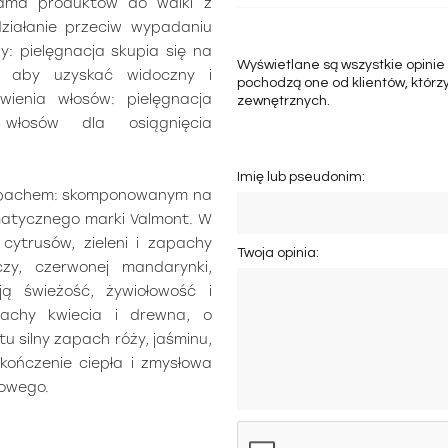
gama produktów do walki z
działanie przeciw wypadaniu
y: pielęgnacja skupia się na
Wyświetlane są wszystkie opinie
i, aby uzyskać widoczny i
pochodzą one od klientów, którzy
wienia włosów: pielęgnacja
zewnętrznych.
włosów dla osiągnięcia
Imię lub pseudonim:
 zapachem: skomponowanym na
matycznego marki Valmont. W
ytrusów, zieleni i zapachy
Twoja opinia:
y, czerwonej mandarynki,
ją świeżość, żywiołowość i
achy kwiecia i drewna, o
tu silny zapach róży, jaśminu,
skończenie ciepła i zmysłowa
łowego.