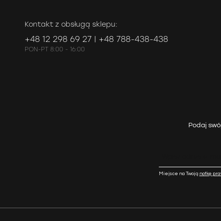
Kontakt z obsługą sklepu:
+48 12 298 69 27 | +48 788-438-438
PON-PT 8:00 - 16:00
Podaj swó
Miejsce na Twoją
notkę pr