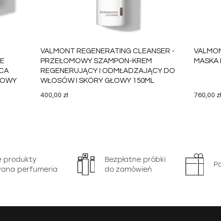
VALMONT REGENERATING CLEANSER -
VALMON
IE
PRZEŁOMOWY SZAMPON-KREM
MASKA 
CA
REGENERUJĄCY I ODMŁADZAJĄCY DO
ŁOWY
WŁOSÓW I SKÓRY GŁOWY 150ML
400,00 zł
760,00 z
SZYKA
DO KOSZYKA
e produkty
Bezpłatne próbki
P
ana perfumeria
do zamówień