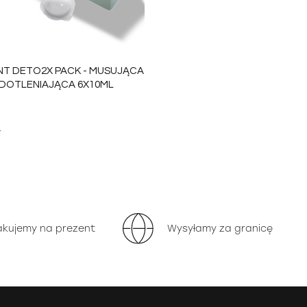
T DETO2X PACK - MUSUJĄCA
DOTLENIAJĄCA 6X10ML
ł
DO KOSZYKA
akujemy na prezent
Wysyłamy za granicę