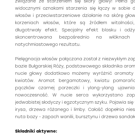
związane ze starzeniem się skóry głowy! Pełna 
widocznymi oznakami starzenia się łączy w sobie 
włosów i przeciwstarzeniowe działanie na skórę głow
korzeniach włosów, które są źródłem witalnośc
długotrwały efekt. Specjalny efekt blasku i odży
skoncentrowana bezpośrednio na włóknach 
natychmiastowego rezultatu.
Pielęgnacja włosów połączona został z niezwykłym
bazie Bułgarskiej Róży, podstawowego składnika aro
nucie głowy dodatkowo możemy wyróżnić aromaty c
kwiatów. Aromat bergamotowy, kwiatu pomarańcz
pączków czarnej porzeczki i ylang-ylang ujawnia
nowoczesność. W nucie serca wykorzystano zap
jedwabistej słodyczy i egzotycznym szyku. Pojawia się 
irysa, drzewa różanego i limby. Całość dopełnia nie
nuta bazy - zapach wanilii, bursztynu i drzewa sanda
Składniki aktywne: