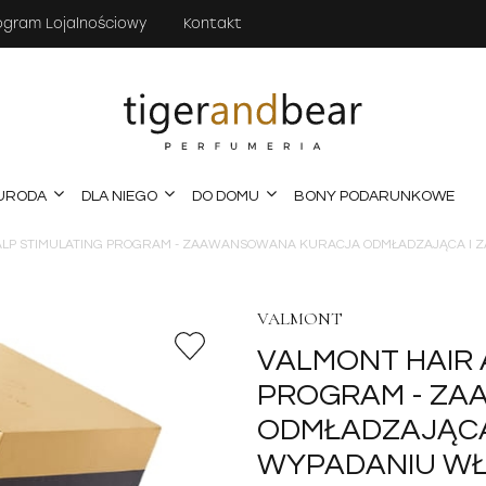
ogram Lojalnościowy
Kontakt
URODA
DLA NIEGO
DO DOMU
BONY PODARUNKOWE
ALP STIMULATING PROGRAM - ZAAWANSOWANA KURACJA ODMŁADZAJĄCA I 
VALMONT
VALMONT HAIR 
PROGRAM - Z
ODMŁADZAJĄCA
WYPADANIU W