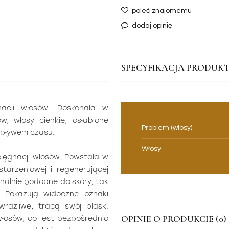
poleć znajomemu
dodaj opinię
SPECYFIKACJA PRODUKT
acji włosów. Doskonała w
, włosy cienkie, osłabione
Problem (włosy)
upływem czasu.
Włosy
lęgnacji włosów. Powstała w
tarzeniowej i regenerującej
jonalnie podobne do skóry, tak
. Pokazują widoczne oznaki
 wrażliwe, tracą swój blask.
OPINIE O PRODUKCIE (0)
włosów, co jest bezpośrednio