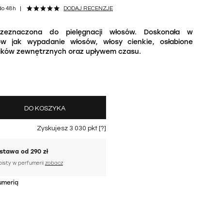
do 48h
DODAJ RECENZJĘ
zeznaczona do pielęgnacji włosów. Doskonała w
w jak wypadanie włosów, włosy cienkie, osłabione
ników zewnętrznych oraz upływem czasu.
DO KOSZYKA
Zyskujesz
3 030
pkt [
?
]
tawa od 290 zł
bisty w perfumerii
zobacz
umerią