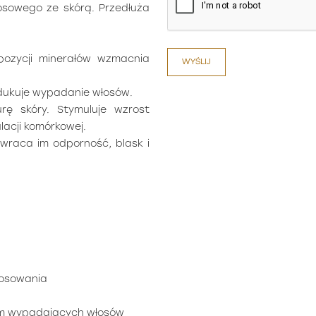
sowego ze skórą. Przedłuża
pozycji minerałów wzmacnia
WYŚLIJ
edukuje wypadanie włosów.
ę skóry. Stymuluje wzrost
acji komórkowej.
wraca im odporność, blask i
tosowania
em wypadających włosów