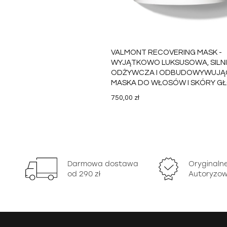
VALMONT RECOVERING MASK -
WYJĄTKOWO LUKSUSOWA, SILN
ODŻYWCZA I ODBUDOWYWUJĄ
MASKA DO WŁOSÓW I SKÓRY G
200ML
750,00 zł
DO KO
Darmowa dostawa
Oryginaln
od 290 zł
Autoryzow