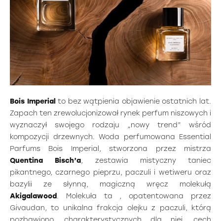
Bois Imperial
to bez wątpienia objawienie ostatnich lat.
Zapach ten zrewolucjonizował rynek perfum niszowych i
wyznaczył swojego rodzaju „nowy trend” wśród
kompozycji drzewnych. Woda perfumowana Essential
Parfums Bois Imperial, stworzona przez mistrza
Quentina Bisch’a
, zestawia mistyczny taniec
pikantnego, czarnego pieprzu, paczuli i wetiweru oraz
bazylii ze słynną, magiczną wręcz molekułą
Akigalawood
. Molekuła ta , opatentowana przez
Givaudan, to unikalna frakcja olejku z paczuli, którą
pozbawiono, charakterystycznych dla niej, cech