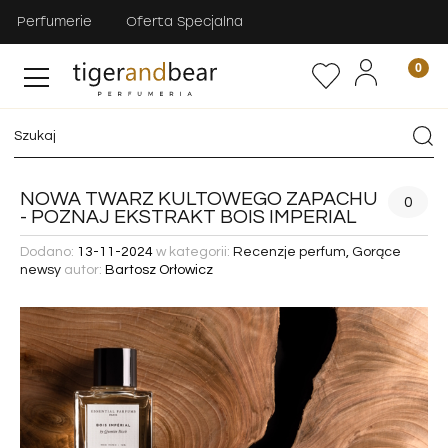
Perfumerie
Oferta Specjalna
NOWA TWARZ KULTOWEGO ZAPACHU
0
- POZNAJ EKSTRAKT BOIS IMPERIAL
Dodano:
13-11-2024
w kategorii:
Recenzje perfum
,
Gorące
newsy
autor:
Bartosz Orłowicz